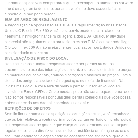
informar aos possíveis compradores que o desempenho anterior do software
não é uma garantia do futuro, portanto, você não deve especular com
dinheiro que não pode perder.
EUA UM AVISO DE REGULAMENTO:
A negociação de opções não está sujeita a regulamentação nos Estados
Unidos. O Bitcoin iFex 360 AI não é supervisionado ou controlado por
nenhuma instituição financeira ou agência dos EUA. Qualquer atividade
comercial não regulamentada por residentes nos EUA é considerada ilegal.
O Bitcoin iFex 360 AI não aceita clientes localizados nos Estados Unidos ou
com cidadania americana.
DIVULGAÇÃO DE RISCO DO LOCAL:
Não assumimos qualquer responsabilidade por perdas ou danos
decorrentes do uso das informações disponíveis neste site, incluindo preços
de materiais educacionais, gráficos e cotações e análises de preços. Esteja
ciente dos perigos associados à negociação no mercado financeiro Não
invista mais do que você está disposto a perder. O risco envolvido em
investir em Forex, CFDs e Criptomoedas pode não ser adequado para todos.
Não somos responsáveis por quaisquer perdas comerciais que você possa
enfrentar devido aos dados hospedados neste site.
RETRIÇÕES DE DIREITOS:
Sem limitar nenhuma das disposições e condições acima, você reconhece
que as leis relativas a contratos financeiros variam em todo o mundo, pois é
sua responsabilidade garantir que esteja em conformidade com qualquer
regulamento, lei ou diretriz em seu país de residência em relação ao uso o
site. Para esclarecer, a capacidade de acessar nosso site não sugere que