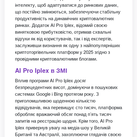
інтелекту, щоб адаптуватися до ринкових даних,
що постійно змінюються, забезпечуючи стабільну
продуктивність на динамічних криптовалютних
ринках. Додаток AI Pro Iplex, відомий своєю
винятковою прибутковістю, отримав схвальні
відгуки як від користувачів, так і від експертів,
заслуживши визнання як одну з найпопулярніших
криптоторгівельних платформ у 2025 згідно з
провідними криптовалютними блогами.
AI Pro Iplex в ЗМІ
Вплив програми AI Pro Iplex досяг
безпрецедентних висот, домінуючи в пошукових
системах Google і Bing протягом року. З
приголомшливою щоденною кількістю
відвідувачів, яка перевищує сто тисяч, платформа
обробляє вражаючий обсяг понад п’ять тисяч
запитів на реєстрацію щодня. Крім того, AI Pro
Iplex привернув увагу на медіа-шоу у Великій
Британії та Австралії, захоплюючи глядачів своєю