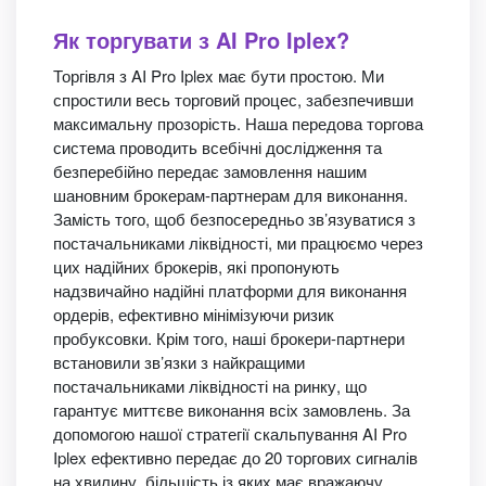
Як торгувати з AI Pro Iplex?
Торгівля з AI Pro Iplex має бути простою. Ми
спростили весь торговий процес, забезпечивши
максимальну прозорість. Наша передова торгова
система проводить всебічні дослідження та
безперебійно передає замовлення нашим
шановним брокерам-партнерам для виконання.
Замість того, щоб безпосередньо зв’язуватися з
постачальниками ліквідності, ми працюємо через
цих надійних брокерів, які пропонують
надзвичайно надійні платформи для виконання
ордерів, ефективно мінімізуючи ризик
пробуксовки. Крім того, наші брокери-партнери
встановили зв’язки з найкращими
постачальниками ліквідності на ринку, що
гарантує миттєве виконання всіх замовлень. За
допомогою нашої стратегії скальпування AI Pro
Iplex ефективно передає до 20 торгових сигналів
на хвилину, більшість із яких має вражаючу