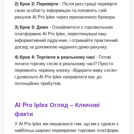
2) Крок 2: Перевірте
- Після реєстрації перевірте
свою особисту інформацію та поповніть свій
рахунок AI Pro Iplex через призначеного брокера.
3) Крок 3: Демо
- Ознайомтеся з торговельною
платформою AI Pro Iplex, переглянувши наш
інформативний підручник, і отримайте практичний
досвід за допомогою наданого демо-рахунку.
4) Крок 4: Торгівля в реальному часі
- Готові
почати торгову сесію в реальному часі? Просто
перемкніть червону кнопку «Відкрити живу сесію»
і дозвольте AI Pro Iplex направляти вас до
потенційних прибутків.
AI Pro Iplex Огляд – Ключові
факти
У AI Pro Iplex ми пишаємося тим, що ми є однією з
найбільш широко перевірених торгових платформ,