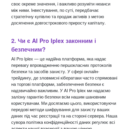
своє окреме значення, і важливо розуміти нюанси
між ними. Інвестування, по суті, передбачає
стратегічну купівлю та продаж активів з метою
досягнення довгострокового приросту капіталу.
2. Чи є AI Pro Iplex законним і
безпечним?
AI Pro Iplex — це надійна платформа, яка надає
перевагу впровадженню першокласних протоколів
безпеки та засобів захисту. У сфері онлайн-
трейдингу, де зловмисні кібератаки часто спрямовані
на торгові платформи, забезпечення безпеки є
надзвичайно важливим. У AI Pro Iplex ми надаємо
залізну гарантію безпеки всім нашим шановним
користувачам. Ми досягаємо цього, використовуючи
передові методи шифрування для захисту ваших
даних під час реєстрації та на стороні сервера. Наша
сувора політика конфіденційності даних регулює всі
аспекти нашої взаємодії з вашою цінною