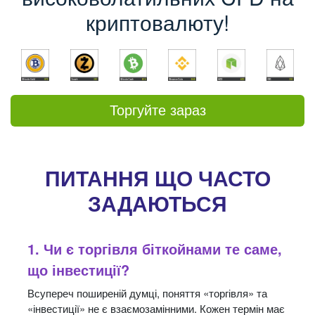
криптовалюту!
…
Торгуйте зараз
ПИТАННЯ ЩО ЧАСТО
ЗАДАЮТЬСЯ
1. Чи є торгівля біткойнами те саме,
що інвестиції?
Всупереч поширеній думці, поняття «торгівля» та
«інвестиції» не є взаємозамінними. Кожен термін має