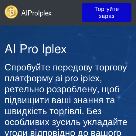
Торгуйте
AIProIplex
зараз
AI Pro Iplex
Спробуйте передову торгову
платформу ai pro iplex,
ретельно розроблену, щоб
підвищити ваші знання та
швидкість торгівлі. Без
особливих зусиль укладайте
угоди відповідно до вашого