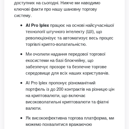
доступних на сьогодні. Нижче ми наводимо
ключові факти про нашу шановну торгову
систему.
AI Pro Iplex
працює на основі найсучаснішої
технології штучного інтелекту (ШІ), що
революціонізує та автоматизує весь процес
торгівлі крипто-волатильністю.
Ми очолили надання передової торгової
екосистеми на базі блокчейну, що
забезпечує прозоре та безпечне торгове
середовище для всіх наших користувачів.
AI Pro Iplex пропонує різноманітний
портфель із до 200 контрактів на різницю цін
на криптовалюти, що включає
високоволатильні криптовалюти та фіатні
валюти.
Як високоефективна торгова платформа, ми
можемо похвалитися вражаючою