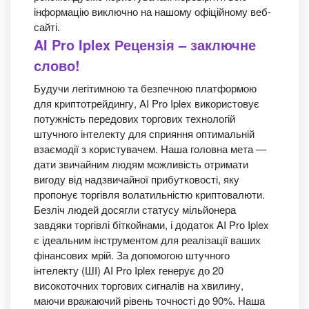
інформацію виключно на нашому офіційному веб-
сайті.
AI Pro Iplex Рецензія – заключне
слово!
Будучи легітимною та безпечною платформою
для криптотрейдингу, AI Pro Iplex використовує
потужність передових торгових технологій
штучного інтелекту для сприяння оптимальній
взаємодії з користувачем. Наша головна мета —
дати звичайним людям можливість отримати
вигоду від надзвичайної прибутковості, яку
пропонує торгівля волатильністю криптовалюти.
Безліч людей досягли статусу мільйонера
завдяки торгівлі біткойнами, і додаток AI Pro Iplex
є ідеальним інструментом для реалізації ваших
фінансових мрій. За допомогою штучного
інтелекту (ШІ) AI Pro Iplex генерує до 20
високоточних торгових сигналів на хвилину,
маючи вражаючий рівень точності до 90%. Наша