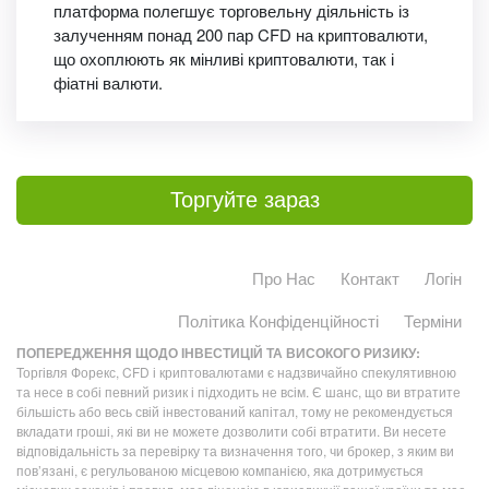
платформа полегшує торговельну діяльність із
залученням понад 200 пар CFD на криптовалюти,
що охоплюють як мінливі криптовалюти, так і
фіатні валюти.
Торгуйте зараз
Про Нас
Контакт
Логін
Політика Конфіденційності
Терміни
ПОПЕРЕДЖЕННЯ ЩОДО ІНВЕСТИЦІЙ ТА ВИСОКОГО РИЗИКУ:
Торгівля Форекс, CFD і криптовалютами є надзвичайно спекулятивною
та несе в собі певний ризик і підходить не всім. Є шанс, що ви втратите
більшість або весь свій інвестований капітал, тому не рекомендується
вкладати гроші, які ви не можете дозволити собі втратити. Ви несете
відповідальність за перевірку та визначення того, чи брокер, з яким ви
пов’язані, є регульованою місцевою компанією, яка дотримується