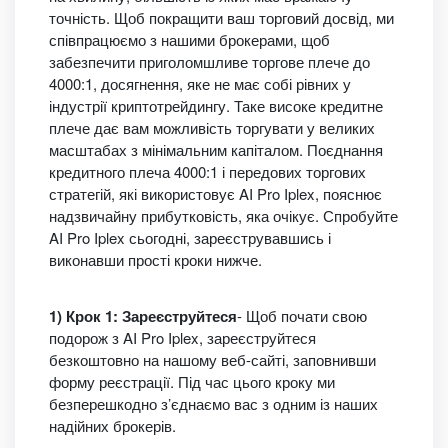
точність. Щоб покращити ваш торговий досвід, ми
співпрацюємо з нашими брокерами, щоб
забезпечити приголомшливе торгове плече до
4000:1, досягнення, яке не має собі рівних у
індустрії криптотрейдингу. Таке високе кредитне
плече дає вам можливість торгувати у великих
масштабах з мінімальним капіталом. Поєднання
кредитного плеча 4000:1 і передових торгових
стратегій, які використовує AI Pro Iplex, пояснює
надзвичайну прибутковість, яка очікує. Спробуйте
AI Pro Iplex сьогодні, зареєструвавшись і
виконавши прості кроки нижче.
1) Крок 1: Зареєструйтеся
- Щоб почати свою
подорож з AI Pro Iplex, зареєструйтеся
безкоштовно на нашому веб-сайті, заповнивши
форму реєстрації. Під час цього кроку ми
безперешкодно з’єднаємо вас з одним із наших
надійних брокерів.