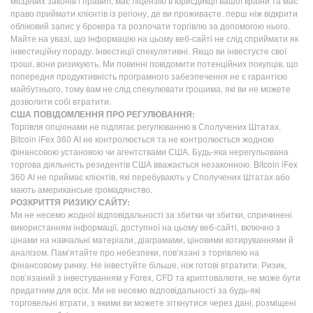
місцевих законів і правил, має ліцензію в юрисдикції вашої країни та має
право приймати клієнтів із регіону, де ви проживаєте. перш ніж відкрити
обліковий запис у брокера та розпочати торгівлю за допомогою нього.
Майте на увазі, що інформацію на цьому веб-сайті не слід сприймати як
інвестиційну пораду. Інвестиції спекулятивні. Якщо ви інвестуєте свої
гроші, вони ризикують. Ми повинні повідомити потенційних покупців, що
попередня продуктивність програмного забезпечення не є гарантією
майбутнього, тому вам не слід спекулювати грошима, які ви не можете
дозволити собі втратити.
США ПОВІДОМЛЕННЯ ПРО РЕГУЛЮВАННЯ:
Торгівля опціонами не підлягає регулюванню в Сполучених Штатах.
Bitcoin iFex 360 AI не контролюється та не контролюється жодною
фінансовою установою чи агентствами США. Будь-яка нерегульована
торгова діяльність резидентів США вважається незаконною. Bitcoin iFex
360 AI не приймає клієнтів, які перебувають у Сполучених Штатах або
мають американське громадянство.
РОЗКРИТТЯ РИЗИКУ САЙТУ:
Ми не несемо жодної відповідальності за збитки чи збитки, спричинені
використанням інформації, доступної на цьому веб-сайті, включно з
цінами на навчальні матеріали, діаграмами, ціновими котируваннями й
аналізом. Пам’ятайте про небезпеки, пов’язані з торгівлею на
фінансовому ринку. Не інвестуйте більше, ніж готові втратити. Ризик,
пов’язаний з інвестуванням у Forex, CFD та криптовалюти, не може бути
придатним для всіх. Ми не несемо відповідальності за будь-які
торговельні втрати, з якими ви можете зіткнутися через дані, розміщені