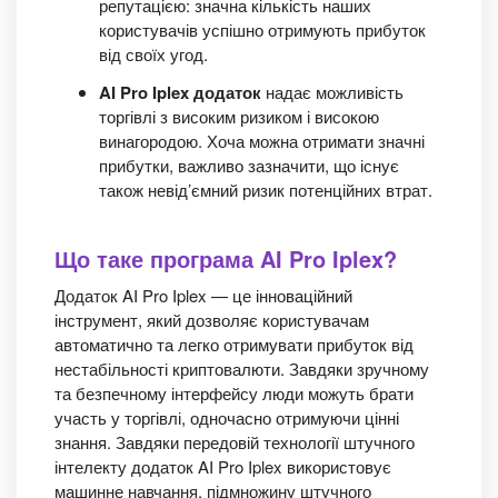
репутацією: значна кількість наших
користувачів успішно отримують прибуток
від своїх угод.
AI Pro Iplex додаток
надає можливість
торгівлі з високим ризиком і високою
винагородою. Хоча можна отримати значні
прибутки, важливо зазначити, що існує
також невід’ємний ризик потенційних втрат.
Що таке програма AI Pro Iplex?
Додаток AI Pro Iplex — це інноваційний
інструмент, який дозволяє користувачам
автоматично та легко отримувати прибуток від
нестабільності криптовалюти. Завдяки зручному
та безпечному інтерфейсу люди можуть брати
участь у торгівлі, одночасно отримуючи цінні
знання. Завдяки передовій технології штучного
інтелекту додаток AI Pro Iplex використовує
машинне навчання, підмножину штучного