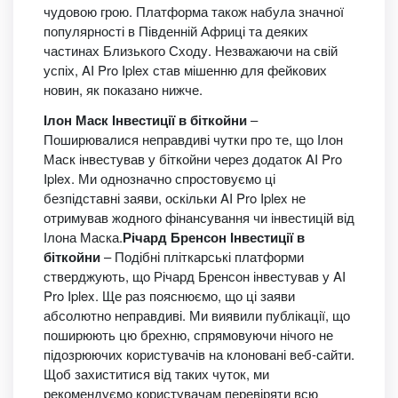
чудовою грою. Платформа також набула значної
популярності в Південній Африці та деяких
частинах Близького Сходу. Незважаючи на свій
успіх, AI Pro Iplex став мішенню для фейкових
новин, як показано нижче.
Ілон Маск Інвестиції в біткойни
–
Поширювалися неправдиві чутки про те, що Ілон
Маск інвестував у біткойни через додаток AI Pro
Iplex. Ми однозначно спростовуємо ці
безпідставні заяви, оскільки AI Pro Iplex не
отримував жодного фінансування чи інвестицій від
Ілона Маска.
Річард Бренсон Інвестиції в
біткойни
– Подібні пліткарські платформи
стверджують, що Річард Бренсон інвестував у AI
Pro Iplex. Ще раз пояснюємо, що ці заяви
абсолютно неправдиві. Ми виявили публікації, що
поширюють цю брехню, спрямовуючи нічого не
підозрюючих користувачів на клоновані веб-сайти.
Щоб захиститися від таких чуток, ми
рекомендуємо користувачам перевіряти всю