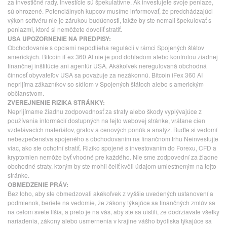
za investičné rady. Investície sú špekulatívne. Ak investujete svoje peniaze,
sú ohrozené. Potenciálnych kupcov musíme informovať, že predchádzajúci
výkon softvéru nie je zárukou budúcnosti, takže by ste nemali špekulovať s
peniazmi, ktoré si nemôžete dovoliť stratiť.
USA UPOZORNENIE NA PREDPISY:
Obchodovanie s opciami nepodlieha regulácii v rámci Spojených štátov
amerických. Bitcoin iFex 360 AI nie je pod dohľadom alebo kontrolou žiadnej
finančnej inštitúcie ani agentúr USA. Akákoľvek neregulovaná obchodná
činnosť obyvateľov USA sa považuje za nezákonnú. Bitcoin iFex 360 AI
neprijíma zákazníkov so sídlom v Spojených štátoch alebo s americkým
občianstvom.
ZVEREJNENIE RIZIKA STRÁNKY:
Neprijímame žiadnu zodpovednosť za straty alebo škody vyplývajúce z
používania informácií dostupných na tejto webovej stránke, vrátane cien
vzdelávacích materiálov, grafov a cenových ponúk a analýz. Buďte si vedomí
nebezpečenstva spojeného s obchodovaním na finančnom trhu Neinvestujte
viac, ako ste ochotní stratiť. Riziko spojené s investovaním do Forexu, CFD a
kryptomien nemôže byť vhodné pre každého. Nie sme zodpovední za žiadne
obchodné straty, ktorým by ste mohli čeliť kvôli údajom umiestneným na tejto
stránke.
OBMEDZENIE PRÁV:
Bez toho, aby ste obmedzovali akékoľvek z vyššie uvedených ustanovení a
podmienok, beriete na vedomie, že zákony týkajúce sa finančných zmlúv sa
na celom svete líšia, a preto je na vás, aby ste sa uistili, že dodržiavate všetky
nariadenia, zákony alebo usmernenia v krajine vášho bydliska týkajúce sa