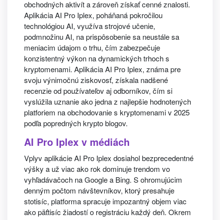
obchodných aktivít a zároveň získať cenné znalosti.
Aplikácia AI Pro Iplex, poháňaná pokročilou
technológiou AI, využíva strojové učenie,
podmnožinu AI, na prispôsobenie sa neustále sa
meniacim údajom o trhu, čím zabezpečuje
konzistentný výkon na dynamických trhoch s
kryptomenami. Aplikácia AI Pro Iplex, známa pre
svoju výnimočnú ziskovosť, získala nadšené
recenzie od používateľov aj odborníkov, čím si
vyslúžila uznanie ako jedna z najlepšie hodnotených
platforiem na obchodovanie s kryptomenami v 2025
podľa popredných krypto blogov.
AI Pro Iplex v médiách
Vplyv aplikácie AI Pro Iplex dosiahol bezprecedentné
výšky a už viac ako rok dominuje trendom vo
vyhľadávačoch na Google a Bing. S ohromujúcim
denným počtom návštevníkov, ktorý presahuje
stotisíc, platforma spracuje impozantný objem viac
ako päťtisíc žiadostí o registráciu každý deň. Okrem