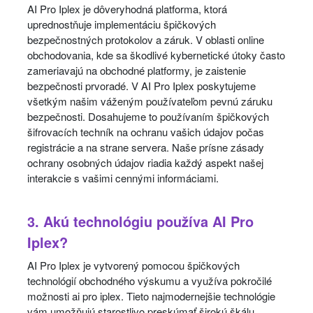
AI Pro Iplex je dôveryhodná platforma, ktorá
uprednostňuje implementáciu špičkových
bezpečnostných protokolov a záruk. V oblasti online
obchodovania, kde sa škodlivé kybernetické útoky často
zameriavajú na obchodné platformy, je zaistenie
bezpečnosti prvoradé. V AI Pro Iplex poskytujeme
všetkým našim váženým používateľom pevnú záruku
bezpečnosti. Dosahujeme to používaním špičkových
šifrovacích techník na ochranu vašich údajov počas
registrácie a na strane servera. Naše prísne zásady
ochrany osobných údajov riadia každý aspekt našej
interakcie s vašimi cennými informáciami.
3. Akú technológiu používa AI Pro
Iplex?
AI Pro Iplex je vytvorený pomocou špičkových
technológií obchodného výskumu a využíva pokročilé
možnosti ai pro iplex. Tieto najmodernejšie technológie
vám umožňujú starostlivo preskúmať širokú škálu