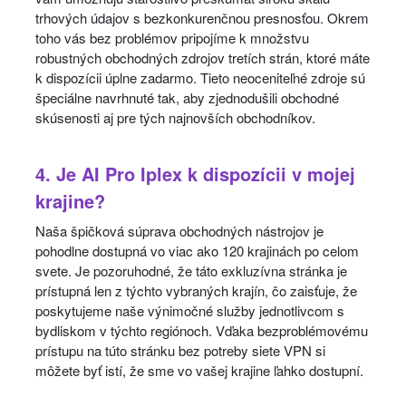
trhových údajov s bezkonkurenčnou presnosťou. Okrem
toho vás bez problémov pripojíme k množstvu
robustných obchodných zdrojov tretích strán, ktoré máte
k dispozícii úplne zadarmo. Tieto neoceniteľné zdroje sú
špeciálne navrhnuté tak, aby zjednodušili obchodné
skúsenosti aj pre tých najnovších obchodníkov.
4. Je AI Pro Iplex k dispozícii v mojej
krajine?
Naša špičková súprava obchodných nástrojov je
pohodlne dostupná vo viac ako 120 krajinách po celom
svete. Je pozoruhodné, že táto exkluzívna stránka je
prístupná len z týchto vybraných krajín, čo zaisťuje, že
poskytujeme naše výnimočné služby jednotlivcom s
bydliskom v týchto regiónoch. Vďaka bezproblémovému
prístupu na túto stránku bez potreby siete VPN si
môžete byť istí, že sme vo vašej krajine ľahko dostupní.