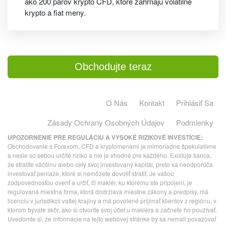
ako 200 párov krypto CFD, ktoré zahŕňajú volatilné
krypto a fiat meny.
Obchodujte teraz
O Nás
Kontakt
Prihlásiť Sa
Zásady Ochrany Osobných Údajov
Podmienky
UPOZORNENIE PRE REGULÁCIU A VYSOKÉ RIZIKOVÉ INVESTÍCIE:
Obchodovanie s Forexom, CFD a kryptomenami je mimoriadne špekulatívne
a nesie so sebou určité riziko a nie je vhodné pre každého. Existuje šanca,
že stratíte väčšinu alebo celý svoj investovaný kapitál, preto sa neodporúča
investovať peniaze, ktoré si nemôžete dovoliť stratiť. Je vašou
zodpovednosťou overiť a určiť, či maklér, ku ktorému ste pripojení, je
regulovaná miestna firma, ktorá dodržiava miestne zákony a predpisy, má
licenciu v jurisdikcii vašej krajiny a má povolené prijímať klientov z regiónu, v
ktorom bývate skôr, ako si otvoríte svoj účet u makléra a začnete ho používať.
Uvedomte si, že informácie na tejto webovej stránke by sa nemali považovať