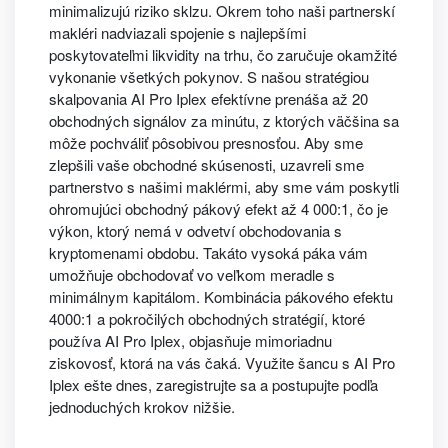
minimalizujú riziko sklzu. Okrem toho naši partnerskí
makléri nadviazali spojenie s najlepšími
poskytovateľmi likvidity na trhu, čo zaručuje okamžité
vykonanie všetkých pokynov. S našou stratégiou
skalpovania AI Pro Iplex efektívne prenáša až 20
obchodných signálov za minútu, z ktorých väčšina sa
môže pochváliť pôsobivou presnosťou. Aby sme
zlepšili vaše obchodné skúsenosti, uzavreli sme
partnerstvo s našimi maklérmi, aby sme vám poskytli
ohromujúci obchodný pákový efekt až 4 000:1, čo je
výkon, ktorý nemá v odvetví obchodovania s
kryptomenami obdobu. Takáto vysoká páka vám
umožňuje obchodovať vo veľkom meradle s
minimálnym kapitálom. Kombinácia pákového efektu
4000:1 a pokročilých obchodných stratégií, ktoré
používa AI Pro Iplex, objasňuje mimoriadnu
ziskovosť, ktorá na vás čaká. Využite šancu s AI Pro
Iplex ešte dnes, zaregistrujte sa a postupujte podľa
jednoduchých krokov nižšie.