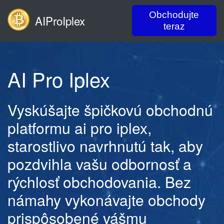
Obchodujte
AIProIplex
teraz
AI Pro Iplex
Vyskúšajte špičkovú obchodnú
platformu ai pro iplex,
starostlivo navrhnutú tak, aby
pozdvihla vašu odbornosť a
rýchlosť obchodovania. Bez
námahy vykonávajte obchody
prispôsobené vášmu