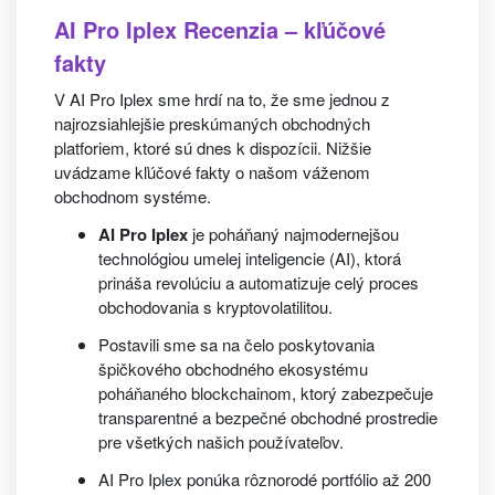
AI Pro Iplex Recenzia – kľúčové
fakty
V AI Pro Iplex sme hrdí na to, že sme jednou z
najrozsiahlejšie preskúmaných obchodných
platforiem, ktoré sú dnes k dispozícii. Nižšie
uvádzame kľúčové fakty o našom váženom
obchodnom systéme.
AI Pro Iplex
je poháňaný najmodernejšou
technológiou umelej inteligencie (AI), ktorá
prináša revolúciu a automatizuje celý proces
obchodovania s kryptovolatilitou.
Postavili sme sa na čelo poskytovania
špičkového obchodného ekosystému
poháňaného blockchainom, ktorý zabezpečuje
transparentné a bezpečné obchodné prostredie
pre všetkých našich používateľov.
AI Pro Iplex ponúka rôznorodé portfólio až 200