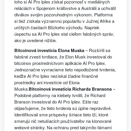
toho si AI Pro Iplex získal pozornosť v mediálnych
reláciách v Spojenom kráľovstve a Austrálii a uchvátil
divákov svojim pozoruhodným výkonom. Platforma
si tiež získala významnú popularitu v Južnej Afrike a
určitých častiach Blízkeho východu. Napriek
úspechu sa AI Pro Iplex stal cieľom falošných správ,
ako je uvedené nižšie.
Bitcoinová investícia Elona Muska
– Rozšírili sa
falošné zvesti tvrdiace, že Elon Musk investoval do
bitcoinov prostredníctvom aplikácie AI Pro Iplex.
Jednoznačne vyvraciame tieto nepodložené tvrdenia,
keďže AI Pro Iplex nezískal žiadne finančné
prostriedky ani investície od Elona
Muska.
Bitcoinová investícia Richarda Bransona
–
Podobné platformy na klebety tvrdili, že Richard
Branson investoval do AI Pro Iplex. Ešte raz
objasňujeme, že tieto tvrdenia sú úplne nepravdivé.
Identifikovali sme príspevky šíriace tieto lži, ktoré
smerujú nič netušiacich používateľov na klonované
webové stránky. Na ochranu pred takýmito fámami