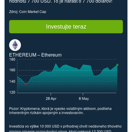
hodnotu 7 700 USD. To je nárast o 7 700 dolárov!
Zdroj: Coin Market Cap
Investujte teraz
ETHEREUM – Ethereum
Pozor: Kryptomena, ktorá je vysoko volatilným aktívom, podlieha
inherentným rizikám spojeným s investovaním.
Investícia vo výške 10 000 USD v príhodnej chvíli nedávneho trhového
minima prinesie pozoruhodný výnos, ktorý prekoná 12 300 USD.