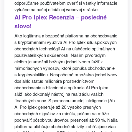
odporúčame používateľom overiť si všetky informácie
výlučne na našej oficiálnej webovej stránke.
AI Pro Iplex Recenzia – posledné
slovo!
Ako legitímna a bezpečná platforma na obchodovanie
s kryptomenami využíva AI Pro Iplex silu špičkových
obchodných technológií AI na uľahčenie optimálnych
používateľských skúseností. Naším prvoradým
cieľom je umožniť bežným jednotlivcom ťažiť z
mimoriadnych výnosov, ktoré ponúka obchodovanie
s kryptovolatilitou. Nespočetné množstvo jednotlivcov
dosiahlo status milionára prostredníctvom
obchodovania s bitcoinmi a aplikácia AI Pro Iplex
slúži ako dokonalý nástroj na realizáciu vašich
finančných snov. S pomocou umelej inteligencie (AI)
AI Pro Iplex generuje až 20 vysoko presných
obchodných signálov za minútu, pričom sa môže
pochváliť pôsobivou úrovňou presnosti až 90 %. Naša
platforma uľahčuje obchodné aktivity zahŕňajúce viac