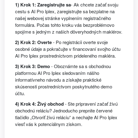
1) Krok 1: Zaregistrujte sa
- Ak chcete začať svoju
cestu s AI Pro Iplex, zaregistrujte sa bezplatne na
našej webovej stránke vyplnením registračného
formulára. Počas tohto kroku vás bezproblémovo
spojíme s jedným z našich dôveryhodných maklérov.
2) Krok 2: Overte
- Po registrácii overte svoje
osobné údaje a pokračujte v financovaní svojho účtu
AI Pro Iplex prostredníctvom prideleného makléra.
3) Krok 3: Demo
- Oboznámte sa s obchodnou
platformou AI Pro Iplex sledovaním nášho
informatívneho návodu a získajte praktické
skúsenosti prostredníctvom poskytnutého demo
účtu.
4) Krok 4: Živý obchod
- Ste pripravení začať živú
obchodnú reláciu? Jednoducho prepnite červené
tlačidlo „Otvoriť živú reláciu“ a nechajte AI Pro Iplex
viesť vás k potenciálnym ziskom.