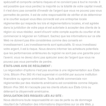
spéculatif et comporte certains risques et ne convient pas à tout le monde. Il
est possible que vous perdiez la majorité ou la totalité de votre capital investi,
il n'est donc pas conseillé d'investir de l'argent que vous ne pouvez pas vous
permettre de perdre. Il est de votre responsabilité de vérifier et de déterminer
si le courtier auquel vous êtes connecté est une entreprise locale
réglementée qui respecte les lois et réglementations locales, et est agréée
dans la juridiction de votre pays et est autorisée à accepter des clients de la
région où vous résidez. avant d'ouvrir votre compte auprès du courtier et de
commencer à négocier en l'utilisant. Sachez que les informations sur ce site
Web ne doivent pas être considérées comme des conseils en
investissement. Les investissements sont spéculatifs. Si vous investissez
votre argent, il est à risque. Nous devons informer les acheteurs potentiels
que les performances antérieures du logiciel ne sont pas une garantie pour
l'avenir, vous ne devez donc pas spéculer avec de l'argent que vous ne
pouvez pas vous permettre de perdre.
ÉTATS-UNIS AVIS DE RÈGLEMENT :
La négociation d'options n'est pas soumise à une réglementation aux États-
Unis. Bitcoin iFex 360 AI n'est supervisé ni contrôlé par aucune institution
financière ou agence américaine. Toute activité commerciale non
réglementée par des résidents américains est considérée comme illégale.
Bitcoin iFex 360 AI n'accepte pas les clients situés aux États-Unis ou
détenant la citoyenneté américaine.
DIVULGATION DES RISQUES LIÉS AU SITE :
Nous déclinons toute responsabilité en cas de perte ou de dommage
résultant de l'utilisation des informations disponibles sur ce site Web, y