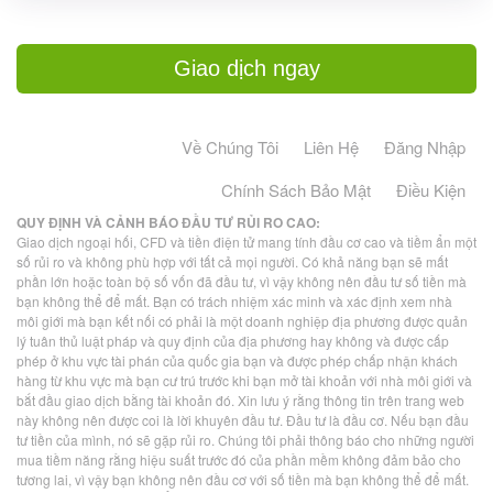
Giao dịch ngay
Về Chúng Tôi
Liên Hệ
Đăng Nhập
Chính Sách Bảo Mật
Điều Kiện
QUY ĐỊNH VÀ CẢNH BÁO ĐẦU TƯ RỦI RO CAO:
Giao dịch ngoại hối, CFD và tiền điện tử mang tính đầu cơ cao và tiềm ẩn một
số rủi ro và không phù hợp với tất cả mọi người. Có khả năng bạn sẽ mất
phần lớn hoặc toàn bộ số vốn đã đầu tư, vì vậy không nên đầu tư số tiền mà
bạn không thể để mất. Bạn có trách nhiệm xác minh và xác định xem nhà
môi giới mà bạn kết nối có phải là một doanh nghiệp địa phương được quản
lý tuân thủ luật pháp và quy định của địa phương hay không và được cấp
phép ở khu vực tài phán của quốc gia bạn và được phép chấp nhận khách
hàng từ khu vực mà bạn cư trú trước khi bạn mở tài khoản với nhà môi giới và
bắt đầu giao dịch bằng tài khoản đó. Xin lưu ý rằng thông tin trên trang web
này không nên được coi là lời khuyên đầu tư. Đầu tư là đầu cơ. Nếu bạn đầu
tư tiền của mình, nó sẽ gặp rủi ro. Chúng tôi phải thông báo cho những người
mua tiềm năng rằng hiệu suất trước đó của phần mềm không đảm bảo cho
tương lai, vì vậy bạn không nên đầu cơ với số tiền mà bạn không thể để mất.