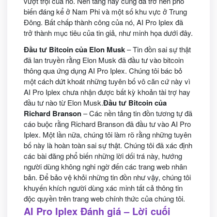
vượt trội của nó. Nền tảng này cũng đã trở nên phổ
biến đáng kể ở Nam Phi và một số khu vực ở Trung
Đông. Bất chấp thành công của nó, AI Pro Iplex đã
trở thành mục tiêu của tin giả, như minh họa dưới đây.
Đầu tư Bitcoin của Elon Musk
– Tin đồn sai sự thật
đã lan truyền rằng Elon Musk đã đầu tư vào bitcoin
thông qua ứng dụng AI Pro Iplex. Chúng tôi bác bỏ
một cách dứt khoát những tuyên bố vô căn cứ này vì
AI Pro Iplex chưa nhận được bất kỳ khoản tài trợ hay
đầu tư nào từ Elon Musk.
Đầu tư Bitcoin của
Richard Branson
– Các nền tảng tin đồn tương tự đã
cáo buộc rằng Richard Branson đã đầu tư vào AI Pro
Iplex. Một lần nữa, chúng tôi làm rõ rằng những tuyên
bố này là hoàn toàn sai sự thật. Chúng tôi đã xác định
các bài đăng phổ biến những lời dối trá này, hướng
người dùng không nghi ngờ đến các trang web nhân
bản. Để bảo vệ khỏi những tin đồn như vậy, chúng tôi
khuyến khích người dùng xác minh tất cả thông tin
độc quyền trên trang web chính thức của chúng tôi.
AI Pro Iplex Đánh giá – Lời cuối