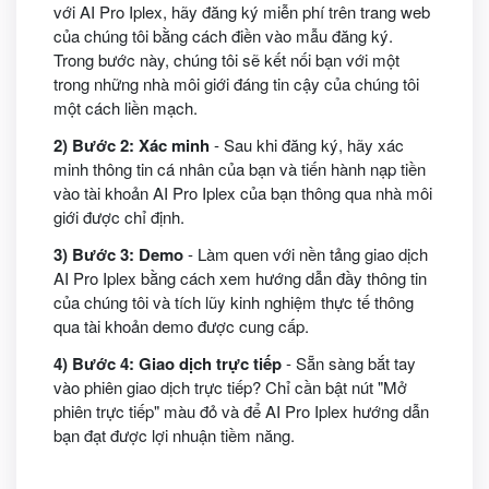
với AI Pro Iplex, hãy đăng ký miễn phí trên trang web
của chúng tôi bằng cách điền vào mẫu đăng ký.
Trong bước này, chúng tôi sẽ kết nối bạn với một
trong những nhà môi giới đáng tin cậy của chúng tôi
một cách liền mạch.
2) Bước 2: Xác minh
- Sau khi đăng ký, hãy xác
minh thông tin cá nhân của bạn và tiến hành nạp tiền
vào tài khoản AI Pro Iplex của bạn thông qua nhà môi
giới được chỉ định.
3) Bước 3: Demo
- Làm quen với nền tảng giao dịch
AI Pro Iplex bằng cách xem hướng dẫn đầy thông tin
của chúng tôi và tích lũy kinh nghiệm thực tế thông
qua tài khoản demo được cung cấp.
4) Bước 4: Giao dịch trực tiếp
- Sẵn sàng bắt tay
vào phiên giao dịch trực tiếp? Chỉ cần bật nút "Mở
phiên trực tiếp" màu đỏ và để AI Pro Iplex hướng dẫn
bạn đạt được lợi nhuận tiềm năng.