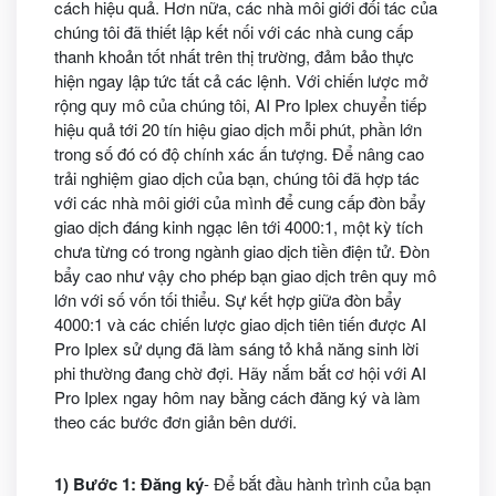
cách hiệu quả. Hơn nữa, các nhà môi giới đối tác của
chúng tôi đã thiết lập kết nối với các nhà cung cấp
thanh khoản tốt nhất trên thị trường, đảm bảo thực
hiện ngay lập tức tất cả các lệnh. Với chiến lược mở
rộng quy mô của chúng tôi, AI Pro Iplex chuyển tiếp
hiệu quả tới 20 tín hiệu giao dịch mỗi phút, phần lớn
trong số đó có độ chính xác ấn tượng. Để nâng cao
trải nghiệm giao dịch của bạn, chúng tôi đã hợp tác
với các nhà môi giới của mình để cung cấp đòn bẩy
giao dịch đáng kinh ngạc lên tới 4000:1, một kỳ tích
chưa từng có trong ngành giao dịch tiền điện tử. Đòn
bẩy cao như vậy cho phép bạn giao dịch trên quy mô
lớn với số vốn tối thiểu. Sự kết hợp giữa đòn bẩy
4000:1 và các chiến lược giao dịch tiên tiến được AI
Pro Iplex sử dụng đã làm sáng tỏ khả năng sinh lời
phi thường đang chờ đợi. Hãy nắm bắt cơ hội với AI
Pro Iplex ngay hôm nay bằng cách đăng ký và làm
theo các bước đơn giản bên dưới.
1) Bước 1: Đăng ký
- Để bắt đầu hành trình của bạn