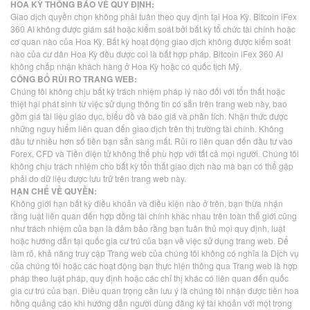
HOA KỲ THÔNG BÁO VỀ QUY ĐỊNH:
Giao dịch quyền chọn không phải tuân theo quy định tại Hoa Kỳ. Bitcoin iFex
360 AI không được giám sát hoặc kiểm soát bởi bất kỳ tổ chức tài chính hoặc
cơ quan nào của Hoa Kỳ. Bất kỳ hoạt động giao dịch không được kiểm soát
nào của cư dân Hoa Kỳ đều được coi là bất hợp pháp. Bitcoin iFex 360 AI
không chấp nhận khách hàng ở Hoa Kỳ hoặc có quốc tịch Mỹ.
CÔNG BỐ RỦI RO TRANG WEB:
Chúng tôi không chịu bất kỳ trách nhiệm pháp lý nào đối với tổn thất hoặc
thiệt hại phát sinh từ việc sử dụng thông tin có sẵn trên trang web này, bao
gồm giá tài liệu giáo dục, biểu đồ và báo giá và phân tích. Nhận thức được
những nguy hiểm liên quan đến giao dịch trên thị trường tài chính. Không
đầu tư nhiều hơn số tiền bạn sẵn sàng mất. Rủi ro liên quan đến đầu tư vào
Forex, CFD và Tiền điện tử không thể phù hợp với tất cả mọi người. Chúng tôi
không chịu trách nhiệm cho bất kỳ tổn thất giao dịch nào mà bạn có thể gặp
phải do dữ liệu được lưu trữ trên trang web này.
HẠN CHẾ VỀ QUYỀN:
Không giới hạn bất kỳ điều khoản và điều kiện nào ở trên, bạn thừa nhận
rằng luật liên quan đến hợp đồng tài chính khác nhau trên toàn thế giới cũng
như trách nhiệm của bạn là đảm bảo rằng bạn tuân thủ mọi quy định, luật
hoặc hướng dẫn tại quốc gia cư trú của bạn về việc sử dụng trang web. Để
làm rõ, khả năng truy cập Trang web của chúng tôi không có nghĩa là Dịch vụ
của chúng tôi hoặc các hoạt động bạn thực hiện thông qua Trang web là hợp
pháp theo luật pháp, quy định hoặc các chỉ thị khác có liên quan đến quốc
gia cư trú của bạn. Điều quan trọng cần lưu ý là chúng tôi nhận được tiền hoa
hồng quảng cáo khi hướng dẫn người dùng đăng ký tài khoản với một trong