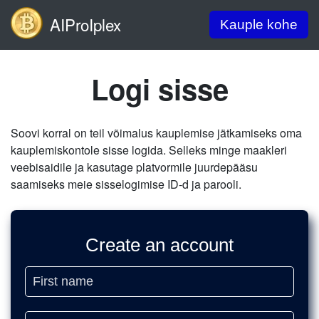
AIProIplex
Kauple kohe
Logi sisse
Soovi korral on teil võimalus kauplemise jätkamiseks oma
kauplemiskontole sisse logida. Selleks minge maakleri
veebisaidile ja kasutage platvormile juurdepääsu
saamiseks meie sisselogimise ID-d ja parooli.