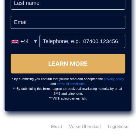
Meist
Võtke Ühendust
Logi Sisse