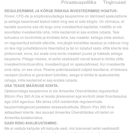
Privaatsuspoliitika
Tingimused
REGULEERIMISE JA KÕRGE RISKIGA INVESTEERIMISE HOIATUS:
Forexi, CFD-de ja krüptovaluutadega kauplemine on äärmiselt spekulatiivne
ja sellega kaasnevad teatud riskid ning see ei sobi kõigile. On võimalus, et
kaotate suurema osa või kogu oma investeeritud kapitalist, mistõttu ei ole
soovitatav investeerida raha, mille kaotamist ei saa endale lubada. Teie
kohustus on kontrollida ja kindlaks teha, kas maakler, kellega olete seotud,
on reguleeritud kohalik ettevõte, mis järgib kohalikke seadusi ja määrusi ning
on teie riigi jurisdiktsioonis litsentsitud ja tal on lubatud vastu võtta kliente teie
piirkonnast. enne, kui avate oma konto maakleri juures ja hakkate sellega
kauplema. Pidage meeles, et sellel veebisaidil olevat teavet ei tohiks võtta
investeerimisnõuandina. Investeeringud on spekulatiivsed. Kui investeerite
oma raha, on see ohus. Peame potentsiaalseid ostjaid teavitama, et tarkvara
varasem jõudlus ei garanteeri tulevikku, seega ei tohiks te spekuleerida
rahaga, mille kaotamist ei saa endale lubada.
USA TEADE MÄÄRUSE KOHTA:
Optsioonidega kauplemine ei ole Ameerika Ühendriikides reguleeritud.
Bitcoin iFex 360 AI üle ei teosta järelevalvet ega kontrolli ükski finantsasutus
ega USA agentuur. Mis tahes USA residentide reguleerimata
kauplemistegevust peetakse ebaseaduslikuks. Bitcoin iFex 360 AI ei
aktsepteeri kliente, kes asuvad Ameerika Ühendriikides või kellel on
Ameerika kodakondsus.
SAIDI RISKI AVALIKUSTAMINE:
Me ei vastuta kahjude või kahjude eest, mis tulenevad sellel veebisaidil