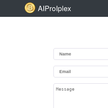
AIProIplex