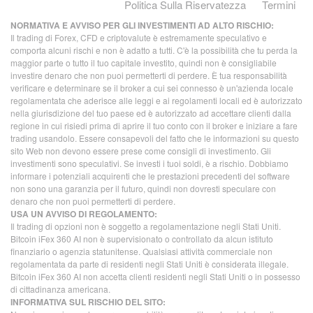
Politica Sulla Riservatezza
Termini
NORMATIVA E AVVISO PER GLI INVESTIMENTI AD ALTO RISCHIO:
Il trading di Forex, CFD e criptovalute è estremamente speculativo e
comporta alcuni rischi e non è adatto a tutti. C'è la possibilità che tu perda la
maggior parte o tutto il tuo capitale investito, quindi non è consigliabile
investire denaro che non puoi permetterti di perdere. È tua responsabilità
verificare e determinare se il broker a cui sei connesso è un'azienda locale
regolamentata che aderisce alle leggi e ai regolamenti locali ed è autorizzato
nella giurisdizione del tuo paese ed è autorizzato ad accettare clienti dalla
regione in cui risiedi prima di aprire il tuo conto con il broker e iniziare a fare
trading usandolo. Essere consapevoli del fatto che le informazioni su questo
sito Web non devono essere prese come consigli di investimento. Gli
investimenti sono speculativi. Se investi i tuoi soldi, è a rischio. Dobbiamo
informare i potenziali acquirenti che le prestazioni precedenti del software
non sono una garanzia per il futuro, quindi non dovresti speculare con
denaro che non puoi permetterti di perdere.
USA UN AVVISO DI REGOLAMENTO:
Il trading di opzioni non è soggetto a regolamentazione negli Stati Uniti.
Bitcoin iFex 360 AI non è supervisionato o controllato da alcun istituto
finanziario o agenzia statunitense. Qualsiasi attività commerciale non
regolamentata da parte di residenti negli Stati Uniti è considerata illegale.
Bitcoin iFex 360 AI non accetta clienti residenti negli Stati Uniti o in possesso
di cittadinanza americana.
INFORMATIVA SUL RISCHIO DEL SITO: