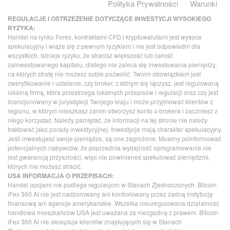
Polityka Prywatności
Warunki
REGULACJE I OSTRZEŻENIE DOTYCZĄCE INWESTYCJI WYSOKIEGO
RYZYKA:
Handel na rynku Forex, kontraktami CFD i kryptowalutami jest wysoce
spekulacyjny i wiąże się z pewnym ryzykiem i nie jest odpowiedni dla
wszystkich. Istnieje ryzyko, że stracisz większość lub całość
zainwestowanego kapitału, dlatego nie zaleca się inwestowania pieniędzy,
na których stratę nie możesz sobie pozwolić. Twoim obowiązkiem jest
zweryfikowanie i ustalenie, czy broker, z którym się łączysz, jest regulowaną
lokalną firmą, która przestrzega lokalnych przepisów i regulacji oraz czy jest
licencjonowany w jurysdykcji Twojego kraju i może przyjmować klientów z
regionu, w którym mieszkasz zanim otworzysz konto u brokera i zaczniesz z
niego korzystać. Należy pamiętać, że informacji na tej stronie nie należy
traktować jako porady inwestycyjnej. Inwestycje mają charakter spekulacyjny.
Jeśli inwestujesz swoje pieniądze, są one zagrożone. Musimy poinformować
potencjalnych nabywców, że poprzednia wydajność oprogramowania nie
jest gwarancją przyszłości, więc nie powinieneś spekulować pieniędzmi,
których nie możesz stracić.
USA INFORMACJA O PRZEPISACH:
Handel opcjami nie podlega regulacjom w Stanach Zjednoczonych. Bitcoin
iFex 360 AI nie jest nadzorowany ani kontrolowany przez żadną instytucję
finansową ani agencje amerykańskie. Wszelka nieuregulowana działalność
handlowa mieszkańców USA jest uważana za niezgodną z prawem. Bitcoin
iFex 360 AI nie akceptuje klientów znajdujących się w Stanach