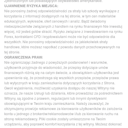
Zjednoczonych lub posiadających obywatelstwo amerykańskie.
UJAWNIENIE RYZYKA MIEJSCA:
Nie ponosimy żadnej odpowiedzialności za straty lub szkody wynikające z
korzystania z informacji dostępnych na tej stronie, w tym cen materiałów
edukacyjnych, wykresów, ofert cenowych i analiz. Bądź świadomy
niebezpieczeństw związanych z handlem na rynku finansowym Nie inwestuj
więcej, niż jesteś gotów stracić. Ryzyko związane z inwestowaniem na rynku
Forex, kontraktami CFD i kryptowalutami może nie być odpowiednie dla
wszystkich. Nie ponosimy odpowiedzialności za jakiekolwiek straty
handlowe, które możesz napotkać z powodu danych przechowywanych na
tej stronie.
OGRANICZENIA PRAW:
Nie ograniczając żadnego z powyższych postanowień i warunków,
użytkownik przyjmuje do wiadomości, że przepisy dotyczące umów
finansowych różnią się na całym świecie, a obowiązkiem użytkownika jest
upewnienie się, że przestrzega się wszelkich przepisów, przepisów prawa
lub wytycznych w kraju zamieszkania dotyczących korzystania z Strona.
Gwoli wyjaśnienia, możliwość uzyskania dostępu do naszej Witryny nie
oznacza, że nasze Usługi lub działania, które prowadzisz za pośrednictwem
Witryny, są zgodne z prawem, regulacjami lub innymi dyrektywami
obowiązującymi w Twoim kraju zamieszkania. Należy zauważyć, że
otrzymujemy prowizje reklamowe za kierowanie użytkowników do założenia
konta u jednego z brokerów/reklamodawców i/lub za kierowanie ruchu na
stronę reklamodawcy. Pliki cookie zostały umieszczone na Twoim
urządzeniu, aby poprawić komfort korzystania z tej witryny. Możesz dokonać