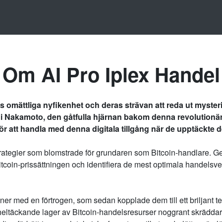
Om AI Pro Iplex Handel
ds omättliga nyfikenhet och deras strävan att reda ut myste
i Nakamoto, den gåtfulla hjärnan bakom denna revolutionära
r att handla med denna digitala tillgång när de upptäckte de
strategier som blomstrade för grundaren som Bitcoin-handlare. 
Bitcoin-prissättningen och identifiera de mest optimala handelsve
oner med en förtrogen, som sedan kopplade dem till ett briljan
 ett heltäckande lager av Bitcoin-handelsresurser noggrant skrädd