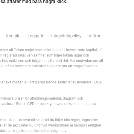
ösa affärer med bara några klick.
Kontakt
Logga In
Integritetspolicy
Villkor
er att förlora majoriteten eller hela ditt investerade kapital, så
är en reglerad lokal verksamhet som följer lokala lagar och
konto hos mäklaren och börjar handla med det. Var medveten om att
. Vi måste informera potentiella köpare om att programvarans
rikanska byråer. All oreglerad handelsaktivitet av invånare i USA
inklusive priser för utbildningsmaterial, diagram och
investera i Forex, CFD:er och kryptovalutor kunde inte passa
r ditt ansvar att se till att du följer alla regler, lagar eller
eller de aktiviteter du utför via webbplatsen är lagliga i enlighet
ändare att registrera ett konto hos någon av