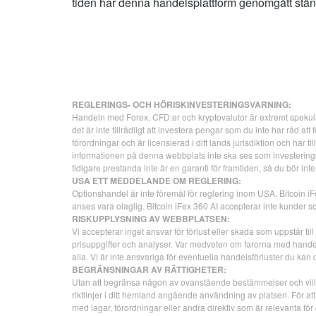
tiden har denna handelsplattform genomgått ständi
REGLERINGS- OCH HÖRISKINVESTERINGSVARNING:
Handeln med Forex, CFD:er och kryptovalutor är extremt spekulativ
det är inte tillrådligt att investera pengar som du inte har råd at
förordningar och är licensierad i ditt lands jurisdiktion och har
informationen på denna webbplats inte ska ses som investeringsr
tidigare prestanda inte är en garanti för framtiden, så du bör int
USA ETT MEDDELANDE OM REGLERING:
Optionshandel är inte föremål för reglering inom USA. Bitcoin iFe
anses vara olaglig. Bitcoin iFex 360 AI accepterar inte kunder 
RISKUPPLYSNING AV WEBBPLATSEN:
Vi accepterar inget ansvar för förlust eller skada som uppstår ti
prisuppgifter och analyser. Var medveten om farorna med handel 
alla. Vi är inte ansvariga för eventuella handelsförluster du k
BEGRÄNSNINGAR AV RÄTTIGHETER:
Utan att begränsa någon av ovanstående bestämmelser och villkor, e
riktlinjer i ditt hemland angående användning av platsen. För att fö
med lagar, förordningar eller andra direktiv som är relevanta för d