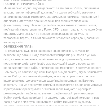
РОЗКРИТТЯ РИЗИКУ САЙТУ:
Ми не несемо жодної відповідальності за збитки чи збитки, спричинені
використанням інформації, доступної на цьому веб-сайті, включно з
цінами на навчальні матеріали, діаграмами, ціновими котируваннями й
аналізом. Пам’ятайте про небезпеки, пов’язані з торгівлею на
фінансовому ринку. Не інвестуйте більше, ніж готові втратити. Ризик,
пов’язаний з інвестуванням у Forex, CFD та криптовалюти, не може бути
придатним для всіх. Ми не несемо відповідальності за будь-які
торговельні втрати, з якими ви можете зіткнутися через дані, розміщені
на цьому сайті.
ОБМЕЖЕННЯ ПРАВ:
Не обмежуючи будь-які з наведених вище положень та умов, ви
визнаєте, що закони щодо фінансових контрактів різняться в усьому
світі, а також ви несете відповідальність за дотримання будь-яких
нормативних актів, законів або вказівок у країні вашого проживання
щодо використання сайт. Для уточнення: можливість доступу до нашого
Веб-сайту не означає, що наші Послуги або діяльність, яку ви здійснюєте
через Сайт, є законними відповідно до закону, нормативних актів чи
інших директив, що стосуються вашої країни проживання. Важливо
зазначити, що ми отримуємо комісійні за рекламу за те, що спрямовуємо
користувачів зареєструвати обліковий запис в одного з брокерів/
рекламодавців та/або за залучення трафіку на сайт рекламодавця.
Файли cookie були розміщені на вашому пристрої, щоб покращити ваш
досвід під час відвідування цього веб-сайту. Ви можете будь-коли
змінити налаштування файлів cookie зі свого пристрою. Використання