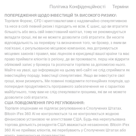
Політика Конфіденційності
Терміни
ПОПЕРЕДЖЕННЯ ЩОДО ІНВЕСТИЦІЙ ТА ВИСОКОГО РИЗИКУ:
Торгівля Форекс, CFD і криптовалютами є надзвичайно спекулятивною
та несе в собі певний ризик і підходить не всім. Є шанс, що ви втратите
більшість або весь свій інвестований капітал, тому не рекомендується
вкладати гроші, які ви не можете дозволити собі втратити. Ви несете
відповідальність за перевірку та визначення того, чи брокер, з яким ви
пов’язані, є регульованою місцевою компанією, яка дотримується
місцевих законів і правил, має ліцензію в юрисдикції вашої країни та має
право приймати клієнтів із регіону, де ви проживаєте. перш ніж відкрити
обліковий запис у брокера та розпочати торгівлю за допомогою нього.
Майте на увазі, що інформацію на цьому веб-сайті не слід сприймати як
інвестиційну пораду. Інвестиції спекулятивні. Якщо ви інвестуєте свої
гроші, вони ризикують. Ми повинні повідомити потенційних покупців, що
попередня продуктивність програмного забезпечення не є гарантією
майбутнього, тому вам не слід спекулювати грошима, які ви не можете
дозволити собі втратити.
США ПОВІДОМЛЕННЯ ПРО РЕГУЛЮВАННЯ:
Торгівля опціонами не підлягає регулюванню в Сполучених Штатах.
Bitcoin iFex 360 AI не контролюється та не контролюється жодною
фінансовою установою чи агентствами США. Будь-яка нерегульована
торгова діяльність резидентів США вважається незаконною. Bitcoin iFex
360 AI не приймає клієнтів, які перебувають у Сполучених Штатах або
мають американське громадянство.