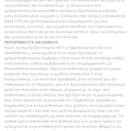
τους κινδύνους που συνδέονται με τις συναλλαγές στη
χρηματοπιστωτική αγορά Μην επενδύετε περισσότερα από όσα
είστε διατεθειμένοι να χάσετε. Ο κίνδυνος που ενέχει η επένδυση σε
Forex, CFD και κρυπτονομίσματα δεν θα μπορούσε να είναι
κατάλληλος για όλους. Δεν είμαστε υπεύθυνοι για τυχόν απώλειες
συναλλαγών που ενδέχεται να αντιμετωπίσετε λόγω των δεδομένων
που φιλοξενούνται σε αυτόν τον ιστότοπο.
ΠΕΡΙΟΡΙΣΜΟΙ ΣΤΑ ΔΙΚΑΙΩΜΑΤΑ:
Χωρίς να περιορίζετε καμία από τις παραπάνω διατάξεις και
προϋποθέσεις, αναγνωρίζετε ότι οι νόμοι σχετικά με τις
χρηματοοικονομικές συμβάσεις ποικίλλουν σε όλο τον κόσμο, καθώς
είναι δική σας ευθύνη να βεβαιωθείτε ότι συμμορφώνεστε με
οποιονδήποτε κανονισμό, νόμο ή κατευθυντήρια γραμμή στη χώρα
διαμονής σας σχετικά με τη χρήση η ιστοσελίδα. Για να
διευκρινίσουμε, η δυνατότητα πρόσβασης στον Ιστότοπό μας δεν
υποδηλώνει ότι οι Υπηρεσίες μας ή οι δραστηριότητες που διεξάγετε
μέσω του Ιστότοπου είναι νόμιμες σύμφωνα με το νόμο, τους
κανονισμούς ή άλλες οδηγίες που σχετίζονται με τη χώρα διαμονής
σας. Είναι σημαντικό να σημειωθεί ότι λαμβάνουμε προμήθειες
διαφήμισης για να κατευθύνουμε τους χρήστες να εγγράψουν έναν
λογαριασμό σε έναν από τους μεσίτες/διαφημιστές ή/και για την
αύξηση της επισκεψιμότητας στον ιστότοπο του διαφημιζόμενου. Τα
cookies έχουν τοποθετηθεί στη συσκευή σας για να βελτιώσουν την
εμπειρία σας όταν επισκέπτεστε αυτόν τον ιστότοπο. Μπορείτε να