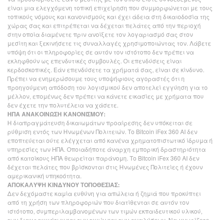
είναι μια ελεγχόμενη τοπική επιχείρηση που συμμορφώνεται με τους
τοπικούς νόμους και κανονισμούς και έχει άδεια στη δικαιοδοσία της
χώρας σας και επιτρέπεται να δέχεται πελάτες από την περιοχή
στην οποία διαμένετε πριν ανοίξετε τον λογαριασμό σας στον
μεσίτη και ξεκινήσετε τις συναλλαγές χρησιμοποιώντας τον. Λάβετε
υπόψη ότι οι πληροφορίες σε αυτόν τον ιστότοπο δεν πρέπει να
εκληφθούν ως επενδυτικές συμβουλές. Οι επενδύσεις είναι
κερδοσκοπικές. Εάν επενδύσετε τα χρήματά σας, είναι σε κίνδυνο.
Πρέπει να ενημερώσουμε τους υποψήφιους αγοραστές ότι η
προηγούμενη απόδοση του λογισμικού δεν αποτελεί εγγύηση για το
μέλλον, επομένως δεν πρέπει να κάνετε εικασίες με χρήματα που
δεν έχετε την πολυτέλεια να χάσετε.
ΗΠΑ ΑΝΑΚΟΙΝΩΣΗ ΚΑΝΟΝΙΣΜΟΥ:
Η διαπραγμάτευση δικαιωμάτων προαίρεσης δεν υπόκειται σε
ρύθμιση εντός των Ηνωμένων Πολιτειών. Το Bitcoin iFex 360 AI δεν
εποπτεύεται ούτε ελέγχεται από κανένα χρηματοπιστωτικό ίδρυμα ή
υπηρεσίες των ΗΠΑ. Οποιαδήποτε άναρχη εμπορική δραστηριότητα
από κατοίκους ΗΠΑ θεωρείται παράνομη. Το Bitcoin iFex 360 AI δεν
δέχεται πελάτες που βρίσκονται στις Ηνωμένες Πολιτείες ή έχουν
αμερικανική υπηκοότητα.
ΑΠΟΚΑΛΥΨΗ ΚΙΝΔΥΝΟΥ ΤΟΠΟΘΕΣΙΑΣ:
Δεν δεχόμαστε καμία ευθύνη για απώλεια ή ζημιά που προκύπτει
από τη χρήση των πληροφοριών που διατίθενται σε αυτόν τον
ιστότοπο, συμπεριλαμβανομένων των τιμών εκπαιδευτικού υλικού,
των διαγραμμάτων και των τιμών και των αναλύσεων. Να γνωρίζετε