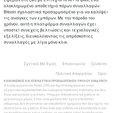
ολοκληρωμένο αποθετήριο πόρων συναλλαγών
Bitcoin σχολαστικά προσαρμοσμένο για να καλύψει
τις ανάγκες των εμπόρων. Με την πάροδο του
χρόνου, αυτή η πλατφόρμα συναλλαγών έχει
υποστεί συνεχείς βελτιώσεις και τεχνολογικές
εξελίξεις, διευκολύνοντας τις απρόσκοπτες
συναλλαγές με λίγα μόνο κλικ.
Σχετικά Με Εμάς
Επικοινωνία
Σύνδεση
Πολιτική Απορρήτου
Οροι
ΚΑΝΟΝΙΣΜΟΣ ΚΑΙ ΕΠΕΝΔΥΤΙΚΗ ΠΡΟΕΙΔΟΠΟΙΗΣΗ ΥΨΗΛΟΥ ΚΙΝΔΥΝΟΥ:
Η διαπραγμάτευση Forex, CFD και Κρυπτονομισμάτων είναι
εξαιρετικά κερδοσκοπική και εγκυμονεί κάποιους κινδύνους και δεν
είναι κατάλληλη για όλους. Υπάρχει πιθανότητα να χάσετε το
μεγαλύτερο μέρος ή όλο το κεφάλαιο που έχετε επενδύσει,
επομένως δεν συνιστάται να επενδύσετε χρήματα που δεν έχετε την
πολυτέλεια να χάσετε. Είναι δική σας ευθύνη να επαληθεύσετε και
να προσδιορίσετε εάν ο μεσίτης με τον οποίο είστε συνδεδεμένος