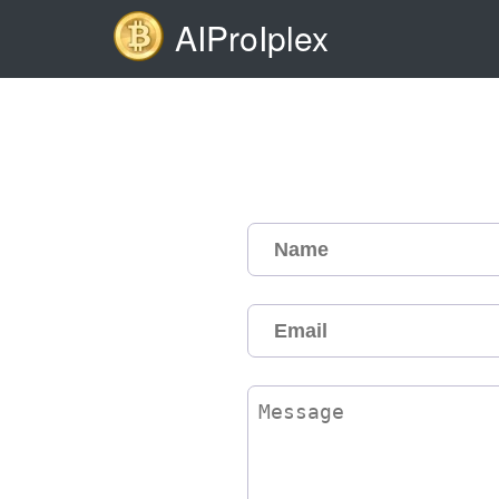
AIProIplex